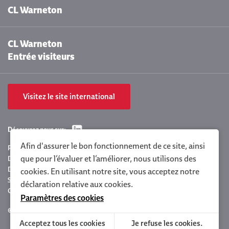
CL Warneton
CL Warneton
Entrée visiteurs
Visitez le site international
Découvrez nous sur:
Afin d'assurer le bon fonctionnement de ce site, ainsi
Paramètres des cookies
que pour l’évaluer et l’améliorer, nous utilisons des
Déclaration de confidentialité Clarebout
Déclaration de la politique
cookies. En utilisant notre site, vous acceptez notre
Sitemap
déclaration relative aux cookies
.
Conditions générales
Paramètres des cookies
© 2026 Clarebout Potatoes
Site by
DigitalMind
Acceptez tous les cookies
Je refuse les cookies.