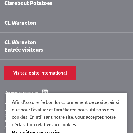
Clarebout Potatoes
CL Warneton
CL Warneton
Entrée visiteurs
Visitez le site international
Découvrez nous sur:
Afin d'assurer le bon fonctionnement de ce site, ainsi
Paramètres des cookies
Déclaration de confidentialité Clarebout
que pour l’évaluer et l’améliorer, nous utilisons des
Déclaration de la politique
cookies. En utilisant notre site, vous acceptez notre
Sitemap
déclaration relative aux cookies
.
Conditions générales
Paramètres des cookies