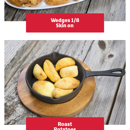
Wedges 1/8
Skin on
Roast
Potatoes